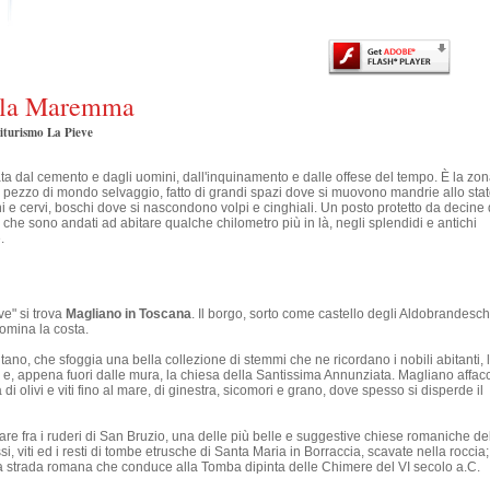
ella Maremma
riturismo La Pieve
vata dal cemento e dagli uomini, dall'inquinamento e dalle offese del tempo. È la zo
n pezzo di mondo selvaggio, fatto di grandi spazi dove si muovono mandrie allo sta
i e cervi, boschi dove si nascondono volpi e cinghiali. Un posto protetto da decine 
, che sono andati ad abitare qualche chilometro più in là, negli splendidi e antichi
.
ve" si trova
Magliano in Toscana
. Il borgo, sorto come castello degli Aldobrandesch
domina la costa.
tano, che sfoggia una bella collezione di stemmi che ne ricordano i nobili abitanti, 
 e, appena fuori dalle mura, la chiesa della Santissima Annunziata. Magliano affac
i olivi e viti fino al mare, di ginestra, sicomori e grano, dove spesso si disperde il
e fra i ruderi di San Bruzio, una delle più belle e suggestive chiese romaniche de
si, viti ed i resti di tombe etrusche di Santa Maria in Borraccia, scavate nella roccia
tica strada romana che conduce alla Tomba dipinta delle Chimere del VI secolo a.C.