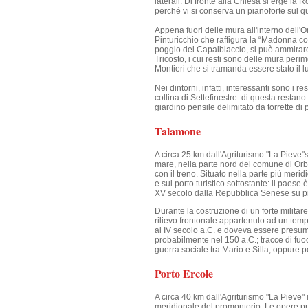
laterali. Di fronte alla Chiesa si erge la 
perché vi si conserva un pianoforte sul q
Appena fuori delle mura all'interno dell'O
Pinturicchio che raffigura la “Madonna co
poggio del Capalbiaccio, si può ammirare 
Tricosto, i cui resti sono delle mura perimet
Montieri che si tramanda essere stato il l
Nei dintorni, infatti, interessanti sono i re
collina di Settefinestre: di questa restan
giardino pensile delimitato da torrette di 
Talamone
A circa 25 km dall'Agriturismo "La Pieve"s
mare, nella parte nord del comune di Orbe
con il treno. Situato nella parte più meri
e sul porto turistico sottostante: il paes
XV secolo dalla Repubblica Senese su proge
Durante la costruzione di un forte milita
rilievo frontonale appartenuto ad un temp
al IV secolo a.C. e doveva essere presumi
probabilmente nel 150 a.C.; tracce di fuo
guerra sociale tra Mario e Silla, oppure p
Porto Ercole
A circa 40 km dall'Agriturismo "La Pieve"
meridionale del promontorio. Le opere prin