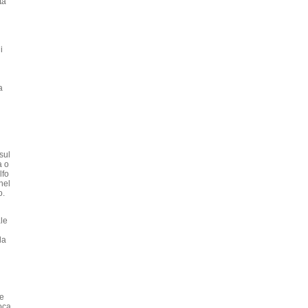
ta
i
a
sul
a o
lfo
nel
o.
i
le
la
te
oca