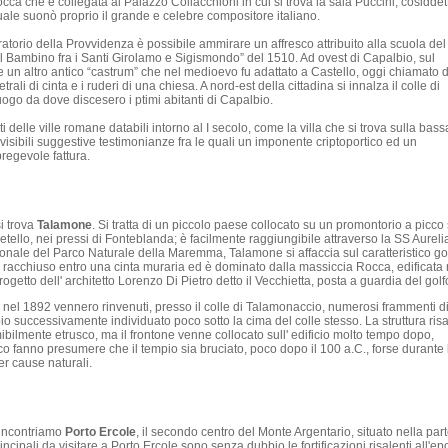
Rocca che è collegata al Palazzo Collacchioni in cui si trova la sala Puccini, cosiddet
uale suonò proprio il grande e celebre compositore italiano.
ratorio della Provvidenza è possibile ammirare un affresco attribuito alla scuola del
l Bambino fra i Santi Girolamo e Sigismondo” del 1510. Ad ovest di Capalbio, sul
un altro antico “castrum” che nel medioevo fu adattato a Castello, oggi chiamato d
rali di cinta e i ruderi di una chiesa. A nord-est della cittadina si innalza il colle di
uogo da dove discesero i ptimi abitanti di Capalbio.
sti delle ville romane databili intorno al I secolo, come la villa che si trova sulla bass
o visibili suggestive testimonianze fra le quali un imponente criptoportico ed un
pregevole fattura.
i trova
Talamone
. Si tratta di un piccolo paese collocato su un promontorio a picco 
tello, nei pressi di Fonteblanda; è facilmente raggiungibile attraverso la SS Aureli
dionale del Parco Naturale della Maremma, Talamone si affaccia sul caratteristico go
e è racchiuso entro una cinta muraria ed è dominato dalla massiccia Rocca, edificata 
tto dell' architetto Lorenzo Di Pietro detto il Vecchietta, posta a guardia del golf
re nel 1892 vennero rinvenuti, presso il colle di Talamonaccio, numerosi frammenti d
io successivamente individuato poco sotto la cima del colle stesso. La struttura risa
bilmente etrusco, ma il frontone venne collocato sull' edificio molto tempo dopo,
co fanno presumere che il tempio sia bruciato, poco dopo il 100 a.C., forse durante 
er cause naturali.
 incontriamo
Porto Ercole
, il secondo centro del Monte Argentario, situato nella par
cipali da visitare a Porto Ercole sono senza dubbio le fortificazioni risalenti all'ep