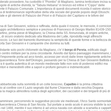
iderato possedere, ha custodito il “Piombo” di Magliano, lamina lenticolare incisa s
 regole di antiche divinità; la “Tabula Hebana” in bronzo ed infine il “Cippo” delle
nte il Palazzo Comunale. L'importanza di questi documenti ricorda il valore storico
a di testimonianze significative della vita sociale del grande popolo degli Etruschi.
ciate e gli stemmi di Palazzo dei Priori e di Palazzo del Capitano e le bifore del
sa di San Giovanni, sobria e raffinata, della quale il rosone, le mensole, il cornicio
inguaggio architettonico semplice e prezioso di Francesco di Giorgio Martini 81439-150
tino, prima pieve di Magliano; la Chiesa della SS. Annunziata, di origini antiche,
di sicuro oratorio dedicato alla Madonna del Latte, riprodotta negli affreschi
roccio. Le luci del tramonto illuminano la semplicità di queste forme e la bellezza de
orta San Giovanni e il campanile che domina su tutti.
distante solo pochi chilometri da Magliano, c'e' il
borgo di Pereta
, edificato dagli
e centro militare per la zona circostante. Avvolto dal tipico paesaggio maremmano, i
 all'imponente porta ad arco tondo, accesso per vicoli dalle linee rigidamente antiche
inquecentesca Torre dell'Orologio, passando per la Chiesa di San Giovanni Battista e
a è quella autentica di un mondo medievale fatto non solo di poderosi edifici ma
antori e menestrelli oltre a sapori e profumi genuini e indimenticabili.
, abbarbicata sulla sommità di un colle boscoso,
Capalbio
è la prima cittadina
o al confine con il Lazio segnato dal fiume Chiarone e dalla vecchia Dogana
a la magica atmosfera rustica degli agricoltori, dei cacciatori e dei briganti di più di
o ammirare, percorrendo le suggestive piccole vie medievali, l'Arco Santo sormontat
duecentesca Chiesa di San Nicola. Sul portale a sesto acuto è ancora visibile la scri
to nel 1466, mentre il suo interno è ad unica navata con abside a scarsella e cappel