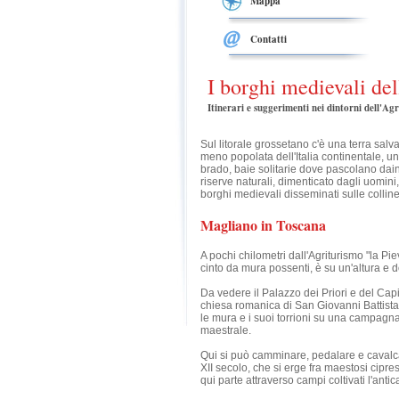
Mappa
Contatti
I borghi medievali d
Itinerari e suggerimenti nei dintorni dell'Ag
Sul litorale grossetano c'è una terra sal
meno popolata dell'Italia continentale, u
brado, baie solitarie dove pascolano dain
riserve naturali, dimenticato dagli uomini
borghi medievali disseminati sulle colline
Magliano in Toscana
A pochi chilometri dall'Agriturismo "la Pie
cinto da mura possenti, è su un'altura e 
Da vedere il Palazzo dei Priori e del Capi
chiesa romanica di San Giovanni Battista
le mura e i suoi torrioni su una campagna d
maestrale.
Qui si può camminare, pedalare e cavalcar
XII secolo, che si erge fra maestosi cipres
qui parte attraverso campi coltivati l'an