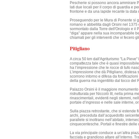
Pescherie si possono ancora ammirare Por
lati due locali per il corpo di guardia e p
frontone e da una lapide recante la data 
Proseguendo per le Mura di Ponente si gi
romano e abbellita dagli Orsini nel 1375
sormontato dalla Torre dell'Orologio e il
“diga” appare nella sua incomparabile bel
chiamati per gli interventi che vi fecero gl
Pitigliano
A circa 50 km dall'Agriturismo "La Pieve" l
compattezza tale che è quasi impossibile 
ha l’impressione che le rocce di tufo nas
L’impressione che dà Pitigliano, distesa s
scorrono intorno e difesa da fortificazion
della guerra ma ingentilito dal tocco del
Palazzo Orsini è il maggiore monumento di
ristrutturata per Niccolò III, nella prima
rinascimentali, evidenti negli stemmi, ne
portale d’ingresso e nelle sale interne, 
Sulla piazza retrostante, che si estende f
archi, preceduta dall’acquedotto seicente
parallele si inoltrano nell’abitato, interse
cinquecentesche. Portali e finestre delle 
La via principale conduce a un’altra piaz
facciata e grandioso altare all’interno. Tr