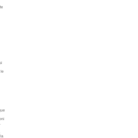
te
si
 le
que
oni
.
a
lla