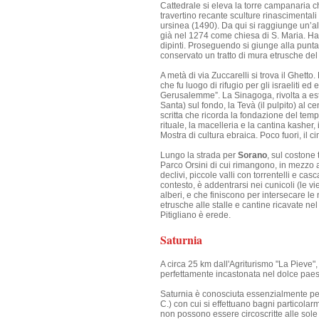
Cattedrale si eleva la torre campanaria che
travertino recante sculture rinascimenta
ursinea (1490). Da qui si raggiunge un’alt
già nel 1274 come chiesa di S. Maria. Ha
dipinti. Proseguendo si giunge alla punta 
conservato un tratto di mura etrusche del
A metà di via Zuccarelli si trova il Ghetto
che fu luogo di rifugio per gli israeliti ed
Gerusalemme”. La Sinagoga, rivolta a est,
Santa) sul fondo, la Tevà (il pulpito) al ce
scritta che ricorda la fondazione del temp
rituale, la macelleria e la cantina kasher, 
Mostra di cultura ebraica. Poco fuori, il 
Lungo la strada per
Sorano
, sul costone 
Parco Orsini di cui rimangono, in mezzo all
declivi, piccole valli con torrentelli e ca
contesto, è addentrarsi nei cunicoli (le vie 
alberi, e che finiscono per intersecare le 
etrusche alle stalle e cantine ricavate nel 
Pitigliano è erede.
Saturnia
A circa 25 km dall'Agriturismo "La Pieve"
perfettamente incastonata nel dolce paes
Saturnia è conosciuta essenzialmente per 
C.) con cui si effettuano bagni particolarm
non possono essere circoscritte alle sole