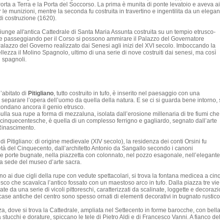
ta a Terra e la Porta del Soccorso. La prima è munita di ponte levatoio e aveva ai
er le munizioni, mentre la seconda fu costruita in travertino e ingentilita da un elegan
di costruzione (1620).
unge all'antica Cattedrale di Santa Maria Assunta costruita su un tempio etrusco-
 e passeggiando per il Corso si possono ammirare il Palazzo del Governatore
 Palazzo del Governo realizzato dai Senesi agli inizi del XVI secolo. Imboccando la
lezza il Molino Spagnolo, ultimo di una serie di nove costruiti dai senesi, ma così
i spagnoli.
’abitato di
Pitigliano
, tutto costruito in tufo, è inserito nel paesaggio con una
separare l’opera dell’uomo da quella della natura. E se ci si guarda bene intorno, 
condano ancora il genio etrusco.
ulla sua rupe a forma di mezzaluna, isolata dall’erosione millenaria di tre fiumi che
i cinquecentesche, è quella di un complesso ferrigno e gagliardo, segnato dall’arte
 Rinascimento.
 Pitigliano: di origine medievale (XIV secolo), la residenza dei conti Orsini fu
 metà del Cinquecento, dall’architetto Antonio da Sangallo secondo i canoni
lle porte bugnate, nella piazzetta con colonnato, nel pozzo esagonale, nell’elegante
ora sede del museo d’arte sacra.
ino ai due cigli della rupe con vedute spettacolari, si trova la fontana medicea a cin
sco che scavalca l’antico fossato con un maestoso arco in tufo. Dalla piazza tre vie
cate da una serie di vicoli pittoreschi, caratterizzati da scalinate, loggette e decorazi
case antiche del centro sono spesso ornati di elementi decorativi in bugnato rustico
za, dove si trova la Cattedrale, ampliata nel Settecento in forme barocche, con bell
a stucchi e dorature, spiccano le tele di Pietro Aldi e di Francesco Vanni. A fianco de