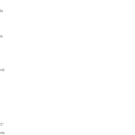
ta
la
rdi
,5°
nte