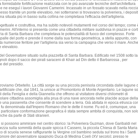
a formidabile fortificazione realizzata con le più avanzate tecniche dell'architettura
II e ne eseguì i lavori Giovanni Camerini. Incassato in un fossato scavato nella roccia
sso tramite un ponte elevatoio, nei sotterranei si trovavano la polveriera, i deposit
a situata più in basso sulla collina ne completava l'efficacia dell'artiglieria.
ogettuale e costruttiva, ma ha subito notevoli mutamenti nel corso del tempo; come 
ini. All'interno si presenta come una cittadella militare suddivisa in piazze e corti
eria di Santa Barbara che completava le potenzialità di fuoco del complesso. Forte
palle del porto e prende il nome dalla sua forma geometrica, a stella appunto, con
ta numerose feritoie per l'artiglieria sia verso la campagna che verso il mare. Anch
e elevatoio.
del Governatore situato sulla piazzetta di Santa Barbara. Edificato nel 1508 sotto la
gnoli dopo il sacco dei pirati saraceni di Khair ad Din detto il Barbarossa , per
e del presidio.
 troviamo Orbetello. La città sorge su una piccola penisola circondata dalle lagune d
rtificiale che, dal 1841, la unisce al Promontorio di Monte Argentario. Le lagune s
 della Feniglia e della Giannella che offrono al visitatore diversi chilometri di
ngolare cittadina assomiglia alla prua di una nave ancorata nelle placide acque della
se una passerella che consente di scendere a terra. Già abitata in epoca etrusca c
li, fu denominata dall'Impero Romano che le dette il nome. Fu ed è, comunque, una
a particolare conformazione geografica è stata sempre ambita di conquista, non sol
che da parte di Stati stranieri.
 si possono ammirare nel centro storico: la Polveriera Guzman, dove Garibaldi nel
ortezza sulla sommità della quale spicca il Cassero, la piccola Chiesa di Santa Maria
o di scuola senese raffigurante la Vergine col bambino seduta sul trono tra i Santi
in onore del governatore spagnolo Duca di Medina Coeli (XV secolo); presso le