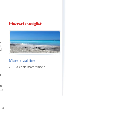
Itinerari consigliati
na
to
di
Mare e colline
»
La costa maremmana
i e
la
cia
l
; da