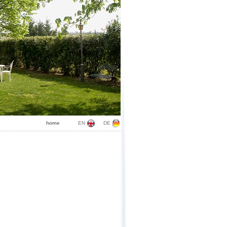
home
EN
DE