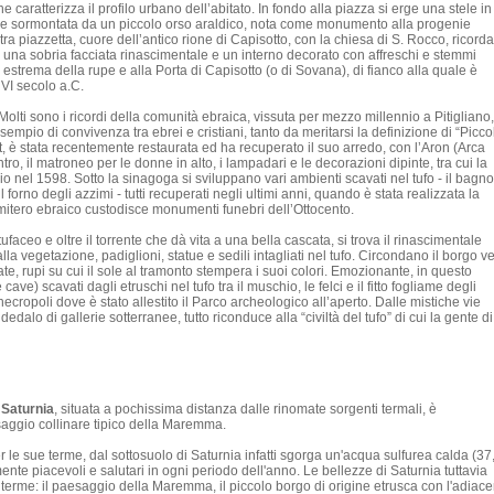
 caratterizza il profilo urbano dell’abitato. In fondo alla piazza si erge una stele in
li e sormontata da un piccolo orso araldico, nota come monumento alla progenie
ra piazzetta, cuore dell’antico rione di Capisotto, con la chiesa di S. Rocco, ricorda
 una sobria facciata rinascimentale e un interno decorato con affreschi e stemmi
estrema della rupe e alla Porta di Capisotto (o di Sovana), di fianco alla quale è
 VI secolo a.C.
. Molti sono i ricordi della comunità ebraica, vissuta per mezzo millennio a Pitigliano,
 esempio di convivenza tra ebrei e cristiani, tanto da meritarsi la definizione di “Picco
 è stata recentemente restaurata ed ha recuperato il suo arredo, con l’Aron (Arca
ntro, il matroneo per le donne in alto, i lampadari e le decorazioni dipinte, tra cui la
io nel 1598. Sotto la sinagoga si sviluppano vari ambienti scavati nel tufo - il bagno
il forno degli azzimi - tutti recuperati negli ultimi anni, quando è stata realizzata la
cimitero ebraico custodisce monumenti funebri dell’Ottocento.
tufaceo e oltre il torrente che dà vita a una bella cascata, si trova il rinascimentale
a vegetazione, padiglioni, statue e sedili intagliati nel tufo. Circondano il borgo ve
scate, rupi su cui il sole al tramonto stempera i suoi colori. Emozionante, in questo
cave) scavati dagli etruschi nel tufo tra il muschio, le felci e il fitto fogliame degli
necropoli dove è stato allestito il Parco archeologico all’aperto. Dalle mistiche vie
dedalo di gallerie sotterranee, tutto riconduce alla “civiltà del tufo” di cui la gente di
,
Saturnia
, situata a pochissima distanza dalle rinomate sorgenti termali, è
aggio collinare tipico della Maremma.
le sue terme, dal sottosuolo di Saturnia infatti sgorga un'acqua sulfurea calda (37
ente piacevoli e salutari in ogni periodo dell'anno. Le bellezze di Saturnia tuttavia
 terme: il paesaggio della Maremma, il piccolo borgo di origine etrusca con l'adiace