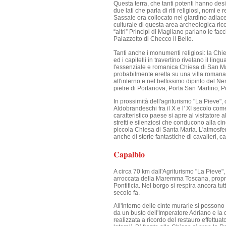
Questa terra, che tanti potenti hanno des
due lati che parla di riti religiosi, nomi e
Sassaie ora collocato nel giardino adiace
culturale di questa area archeologica ricc
“altri” Principi di Magliano parlano le fac
Palazzotto di Checco il Bello.
Tanti anche i monumenti religiosi: la Chie
ed i capitelli in travertino rivelano il l
l'essenziale e romanica Chiesa di San Mar
probabilmente eretta su una villa romana, 
all'interno e nel bellissimo dipinto del Ne
pietre di Portanova, Porta San Martino, P
In prossimità dell'agriturismo "La Pieve", 
Aldobrandeschi fra il X e l' XI secolo com
caratteristico paese si apre al visitatore
stretti e silenziosi che conducono alla c
piccola Chiesa di Santa Maria. L'atmosfer
anche di storie fantastiche di cavalieri, c
Capalbio
A circa 70 km dall'Agriturismo "La Pieve"
arroccata della Maremma Toscana, propri
Pontificia. Nel borgo si respira ancora tutt
secolo fa.
All'interno delle cinte murarie si posson
da un busto dell'Imperatore Adriano e la 
realizzata a ricordo del restauro effettua