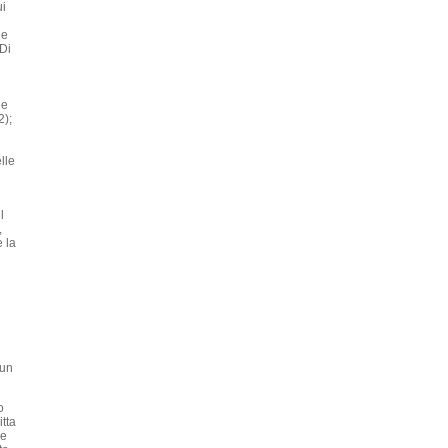
ui
 e
 Di
ne
2);
lle
l
,
 la
 un
o
tta
le