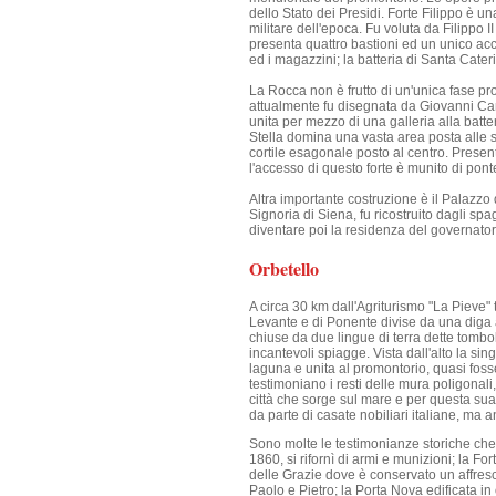
dello Stato dei Presidi. Forte Filippo è un
militare dell'epoca. Fu voluta da Filippo 
presenta quattro bastioni ed un unico acce
ed i magazzini; la batteria di Santa Caterin
La Rocca non è frutto di un'unica fase pr
attualmente fu disegnata da Giovanni Camer
unita per mezzo di una galleria alla batt
Stella domina una vasta area posta alle s
cortile esagonale posto al centro. Presen
l'accesso di questo forte è munito di pont
Altra importante costruzione è il Palazzo 
Signoria di Siena, fu ricostruito dagli spa
diventare poi la residenza del governator
Orbetello
A circa 30 km dall'Agriturismo "La Pieve"
Levante e di Ponente divise da una diga a
chiuse da due lingue di terra dette tomboli
incantevoli spiagge. Vista dall'alto la si
laguna e unita al promontorio, quasi fos
testimoniano i resti delle mura poligona
città che sorge sul mare e per questa su
da parte di casate nobiliari italiane, ma an
Sono molte le testimonianze storiche che
1860, si rifornì di armi e munizioni; la F
delle Grazie dove è conservato un affresc
Paolo e Pietro; la Porta Nova edificata 