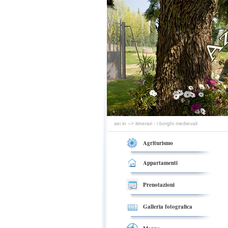
sei in --> itinerari - i borghi medievali
Agriturismo
Appartamenti
Prenotazioni
Galleria fotografica